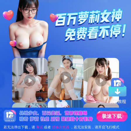
极
速
下
载
若无法弹出下载，请
重试
或者
切换浏览器
，若无法安装，请开启飞行模式