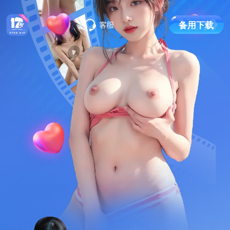
备
用
下
载